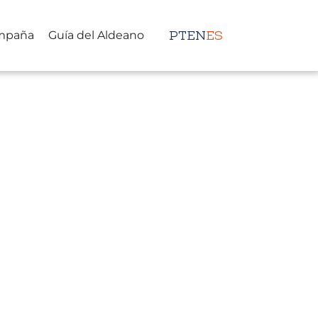
mpaña
Guía del Aldeano
PT
EN
ES