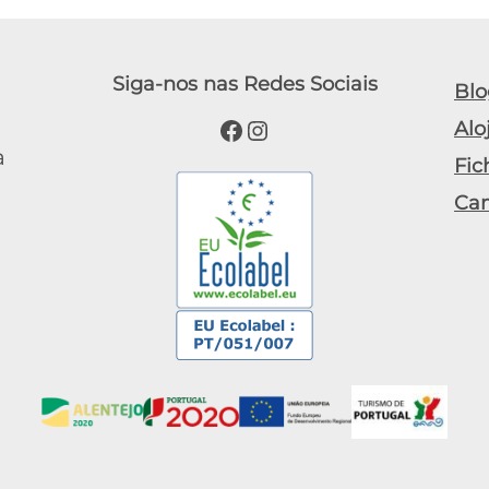
Siga-nos nas Redes Sociais
Blo
Facebook
Instagram
Alo
a
Fic
Ca