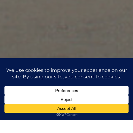
¡Descubre la
Utilizamos cookies para ofrecerte la mejor experiencia en
nuestra web.
Puedes aprender más sobre qué cookies utilizamos o
encantadora
1
desactivarlas en los
ajustes
.
Aceptar
historia de la
Rechazar