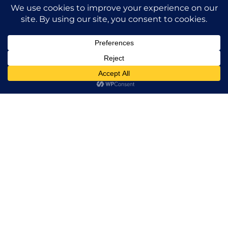
Utilizamos cookies para ofrecerte la mejor experiencia en
nuestra web.
Puedes aprender más sobre qué cookies utilizamos o
1
desactivarlas en los
ajustes
.
Aceptar
Rechazar
¡Bienvenido a São
Brás do
Regedouro!
Un Turismo de Aldea