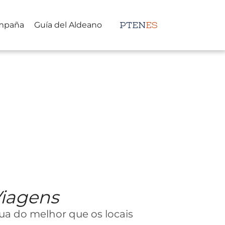
mpaña
Guía del Aldeano
PT
EN
ES
Viagens
rua do melhor que os locais