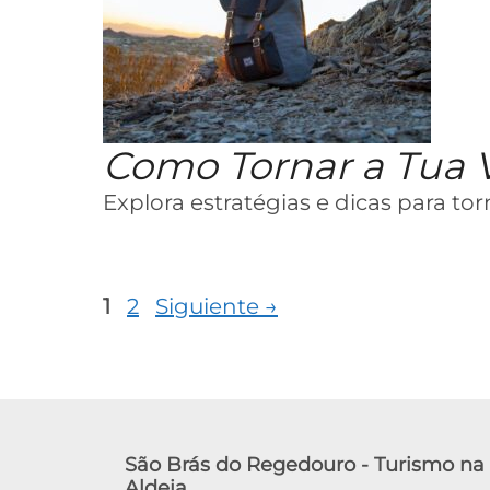
Como Tornar a Tua 
Explora estratégias e dicas para to
Página
Página
1
2
Siguiente
→
São Brás do Regedouro - Turismo na
Aldeia