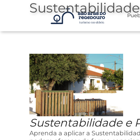
Sustentabilidade
Pueb
Saltar
al
contenido
Sustentabilidade e 
Aprenda a aplicar a Sustentabilida