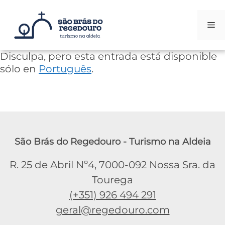
Me
Saltar
Disculpa, pero esta entrada está disponible
al
sólo en
Português
.
contenido
São Brás do Regedouro - Turismo na Aldeia
R. 25 de Abril Nº4, 7000-092 Nossa Sra. da
Tourega
(+351) 926 494 291
geral@regedouro.com