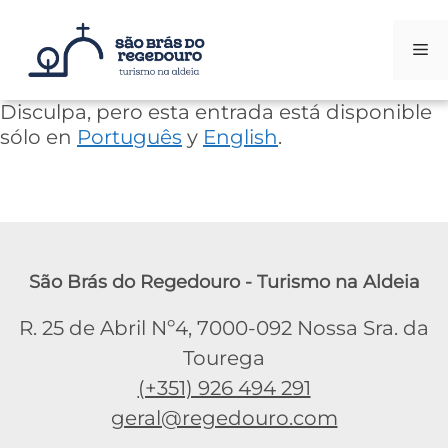
Me
Saltar
Disculpa, pero esta entrada está disponible
al
sólo en
Português
y
English
.
contenido
São Brás do Regedouro - Turismo na Aldeia
R. 25 de Abril Nº4, 7000-092 Nossa Sra. da
Tourega
(+351) 926 494 291
geral@regedouro.com