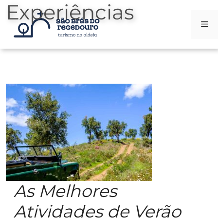
Experiências
Me
Saltar
al
contenido
As Melhores
Atividades de Verão