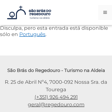
Me
Saltar
Disculpa, pero esta entrada está disponible
al
sólo en
Português
.
contenido
São Brás do Regedouro - Turismo na Aldeia
R. 25 de Abril Nº4, 7000-092 Nossa Sra. da
Tourega
(+351) 926 494 291
geral@regedouro.com