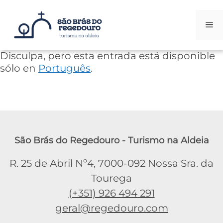
Me
Saltar
Disculpa, pero esta entrada está disponible
al
sólo en
Português
.
contenido
São Brás do Regedouro - Turismo na Aldeia
R. 25 de Abril Nº4, 7000-092 Nossa Sra. da
Tourega
(+351) 926 494 291
geral@regedouro.com