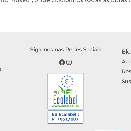
onto Museu”, onde colocamos todas as obras 
Siga-nos nas Redes Sociais
Blo
Facebook
Instagram
Ac
a
Res
Sus