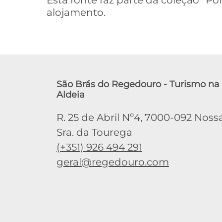
Esta fonte faz parte da coleção “P
alojamento.
São Brás do Regedouro - Turismo na
Aldeia
R. 25 de Abril Nº4, 7000-092 Noss
Sra. da Tourega
(+351) 926 494 291
geral@regedouro.com