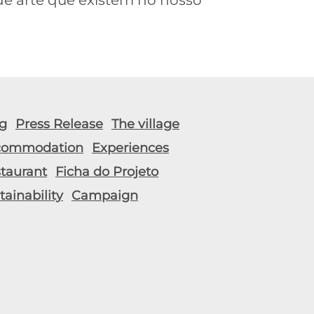
de arte que existem no nosso
g
Press Release
The village
commodation
Experiences
taurant
Ficha do Projeto
tainability
Campaign