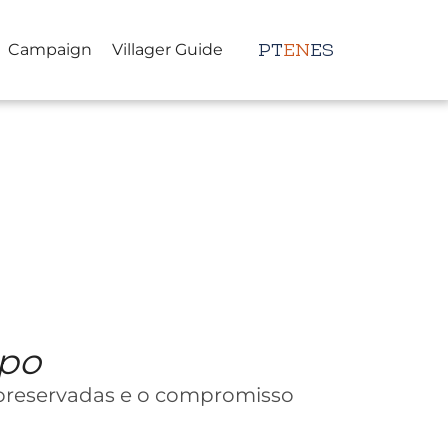
Campaign
Villager Guide
PT
EN
ES
mpo
 preservadas e o compromisso