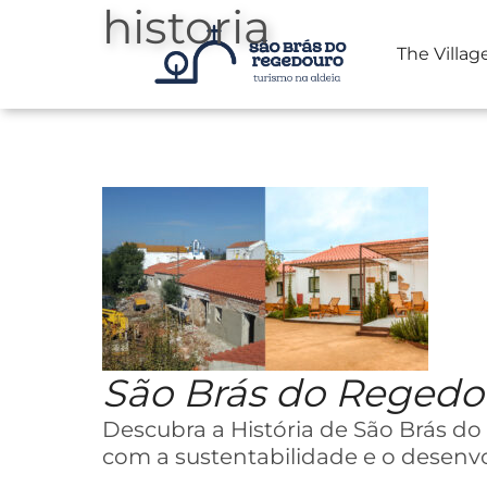
historia
The Villag
Skip
to
content
São Brás do Reged
Descubra a História de São Brás d
com a sustentabilidade e o desenv