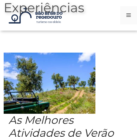
Experiências
Me
Skip
to
content
As Melhores
Atividades de Verão