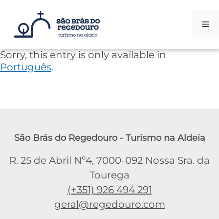
Me
Skip
Sorry, this entry is only available in
to
Português
.
content
São Brás do Regedouro - Turismo na Aldeia
R. 25 de Abril Nº4, 7000-092 Nossa Sra. da
Tourega
(+351) 926 494 291
geral@regedouro.com