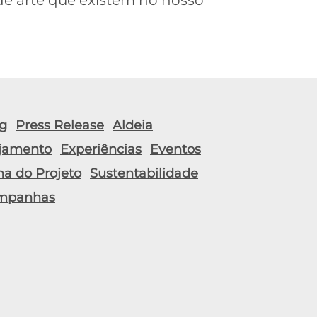
de arte que existem no nosso
g
Press Release
Aldeia
jamento
Experiências
Eventos
ha do Projeto
Sustentabilidade
mpanhas