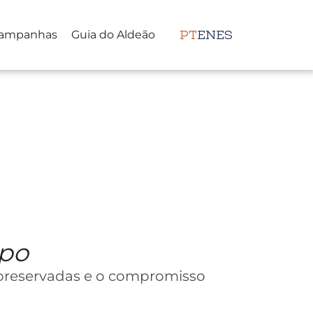
ampanhas
Guia do Aldeão
PT
EN
ES
mpo
 preservadas e o compromisso