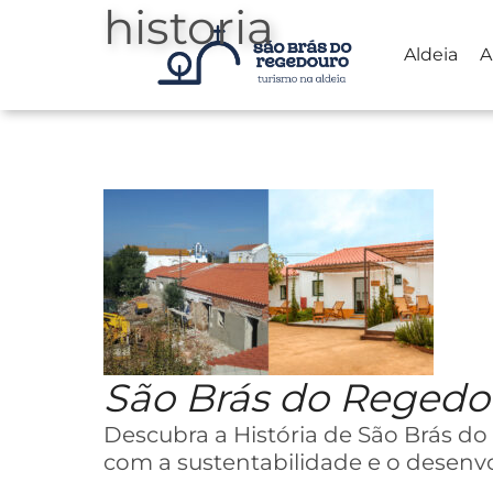
historia
Aldeia
A
Saltar
para
o
conteúdo
São Brás do Reged
Descubra a História de São Brás d
com a sustentabilidade e o desenv