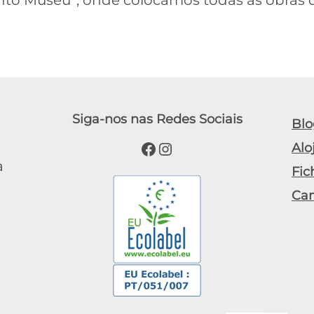
onto Museu”, onde colocamos todas as obras 
Siga-nos nas Redes Sociais
Blo
Facebook
Instagram
Alo
a
Fic
Ca