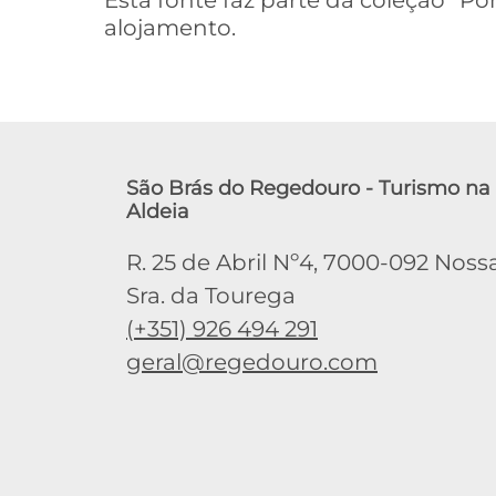
Esta fonte faz parte da coleção “P
alojamento.
São Brás do Regedouro - Turismo na
Aldeia
R. 25 de Abril Nº4, 7000-092 Noss
Sra. da Tourega
(+351) 926 494 291
geral@regedouro.com