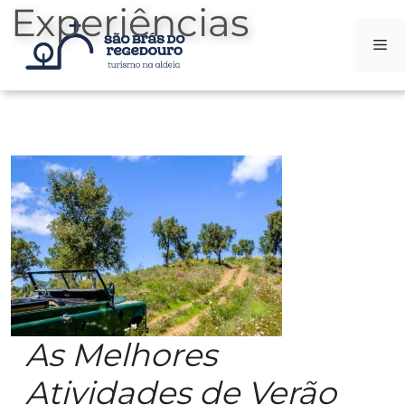
Experiências
Me
Saltar
para
o
conteúdo
As Melhores
Atividades de Verão