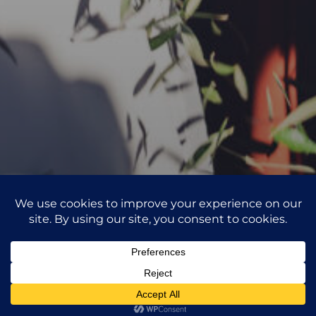
Eventos
Este site utiliza cookies de terceiros para recolher informações
anónimas, como o número de visitantes do site e as páginas
marcantes na
1
mais populares.
Ver mais
Aceitar
Rejeitar
Aldeia