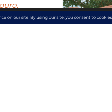
ouro.
mações anónimas, como o número de visitantes do site e as páginas mais
idade e conexão
 sentidos dos
em movimento
anto os pássaros
enário mágico.
o de oferecer aos
r de
ureza.
ua a correr é
ão de calma e
elaxante e
isitam.
 beleza natural