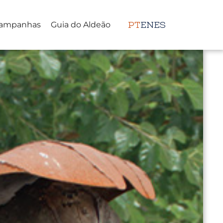
ampanhas
Guia do Aldeão
PT
EN
ES