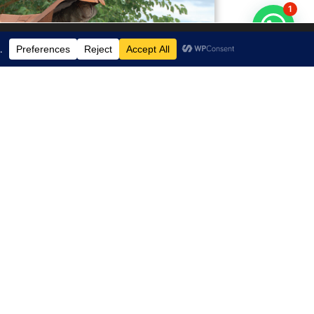
1
 populares.
Aceitar
Rejeitar