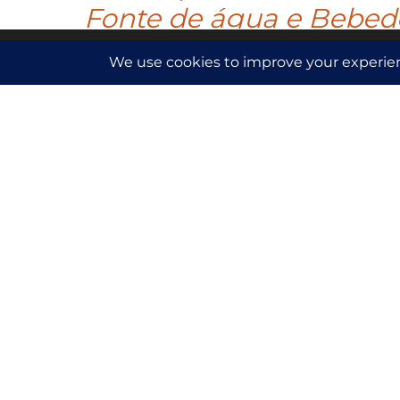
Fonte de água e Bebed
Este site utiliza cookies de terceiros para recolher infor
Com o propósito de trazer tranquil
Ver mais
com a natureza, a fonte encanta os
visitantes. O som suave da água 
traz uma sensação de calma, enqu
que nos visitam completam esse c
A princípio, a fonte nasce do desej
hóspedes uma experiência singula
tranquilidade e conexão com a nat
Acreditamos que o suave som da ág
capaz de proporcionar uma sensaç
serenidade, criando um ambiente r
envolvente para todos os que nos v
Localizada em meio à deslumbrante