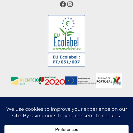
Facebook
Instagram
Blog
Press Release
Aldeia
Alojamento
Experiências
Eventos
Ficha do Projeto
Sustentabilidade
Campanhas
Este site utiliza cookies de terceiros para recolher informações
anónimas, como o número de visitantes do site e as páginas