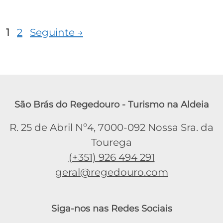
Página
Página
1
2
Seguinte
→
São Brás do Regedouro - Turismo na Aldeia
R. 25 de Abril Nº4, 7000-092 Nossa Sra. da
Tourega
(+351) 926 494 291
geral@regedouro.com
Siga-nos nas Redes Sociais