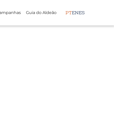
ampanhas
Guia do Aldeão
PT
EN
ES