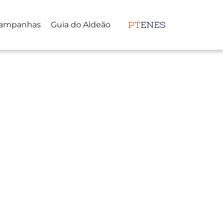
ampanhas
Guia do Aldeão
PT
EN
ES