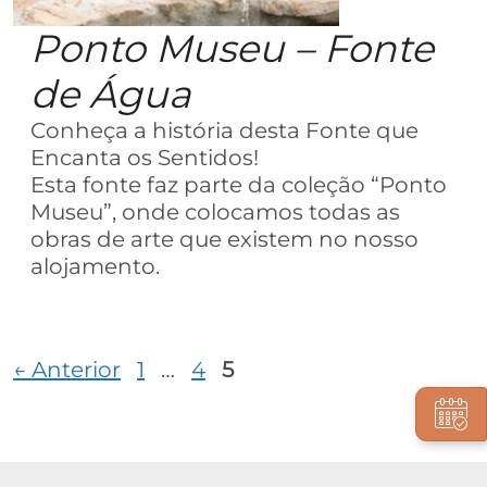
Ponto Museu – Fonte
de Água
Conheça a história desta Fonte que
Encanta os Sentidos!
Esta fonte faz parte da coleção “Ponto
Museu”, onde colocamos todas as
obras de arte que existem no nosso
alojamento.
Página
Página
Página
←
Anterior
1
…
4
5